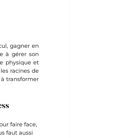
ul, gagner en 
re à gérer son 
e physique et 
es racines de 
 à transformer 
ess
r faire face, 
s faut aussi 