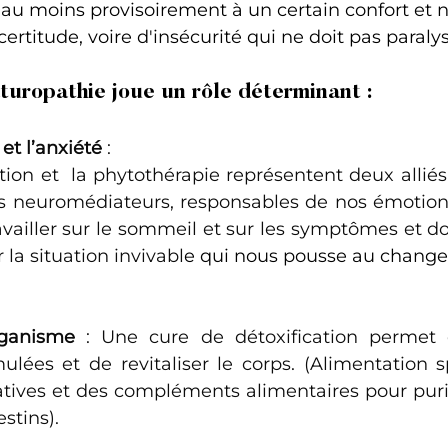
au moins provisoirement à un certain confort et 
ertitude, voire d'insécurité qui ne doit pas paralyse
aturopathie joue un rôle déterminant :
 et l’anxiété
 : 
tion et  la phytothérapie représentent deux alliés 
es neuromédiateurs, responsables de nos émotions. 
availler sur le sommeil et sur les symptômes et do
 la situation invivabl
e qui nous pousse au chang
organisme
 : Une cure de détoxification permet d
lées et de revitaliser le corps. (Alimentation sp
tives et des compléments alimentaires pour purifie
estins).