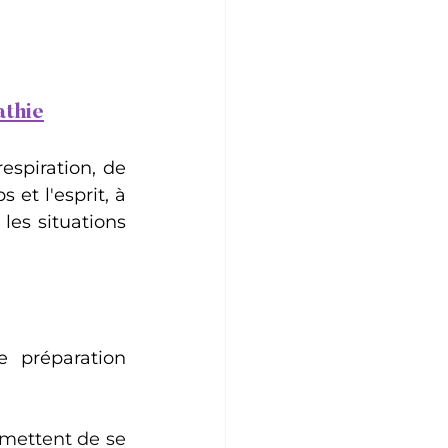
athie
spiration, de 
 et l'esprit, à 
les situations 
 préparation 
rmettent de se 