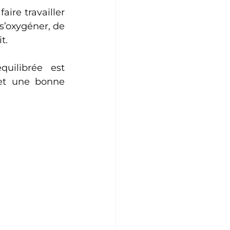
 faire travailler 
’oxygéner, de 
t.
uilibrée est 
et une bonne 