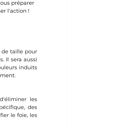
nous préparer 
r l'action !
de taille pour 
Il sera aussi 
uleurs induits 
ement.
'éliminer les 
écifique, des 
r le foie, les 