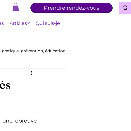
Prendre rendez-vous
es
Articles
Qui suis-je
e pratique, prévention, éducation
lés
 une épreuve 