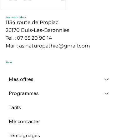
par la fatigue, les excès
alimentaires et un rythme
plus lent, notre corps et
Anne-Sophie Dolhem
1134 route de Propiac
notre esprit ont besoin de
26170 Buis-Les-Baronnies
se rééquilibrer.
Tel. : 07 65 20 90 14
Mail :
as.naturopathie@gmail.com
Menu
Mes offres
Programmes
Tarifs
Me contacter
Témoignages