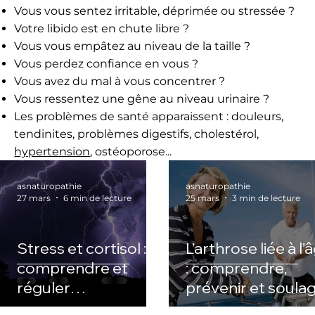
Vous vous sentez irritable, déprimée ou stressée ?
Votre libido est en chute libre ?
Vous vous empâtez au niveau de la taille ?
Vous perdez confiance en vous ?
Vous avez du mal à vous concentrer ?
Vous ressentez une gêne au niveau urinaire ?
Les problèmes de santé apparaissent : douleurs,
tendinites, problèmes digestifs, cholestérol,
hypertension
, ostéoporose...
asnaturopathie
asnaturopathie
27 mars
6 min de lecture
25 mars
3 min de lecture
Stress et cortisol :
L’arthrose liée à l’
comprendre et
: comprendre,
réguler
prévenir et soula
naturellement
naturellement