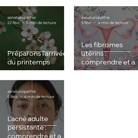
asnaturopathie
asnaturopathie
22 févr.
5 min de lecture
5 févr.
4 min de lecture
Les fibromes
Préparons l'arrivée
utérins :
du printemps
comprendre et ag
naturellement
asnaturopathie
5 févr.
4 min de lecture
L’acné adulte
persistante :
comprendre et agir