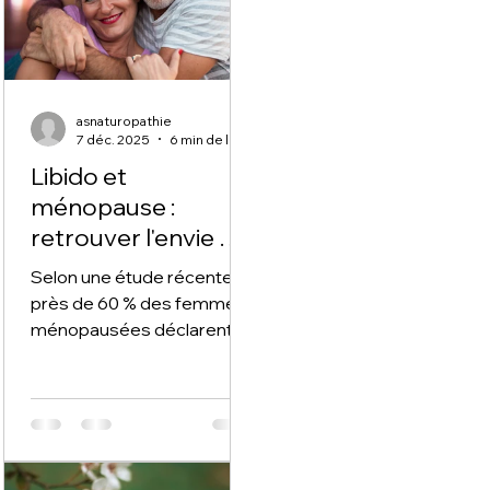
asnaturopathie
7 déc. 2025
6 min de lecture
Libido et
ménopause :
retrouver l'envie et
le plaisir
Selon une étude récente,
près de 60 % des femmes
ménopausées déclarent
une diminution de leur désir
sexuel, et 40 % d’entre elles
estiment que cela affecte
leur qualité de vie et leur
relation de couple.