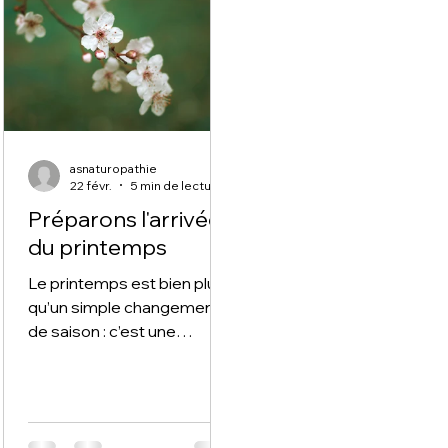
asnaturopathie
22 févr.
5 min de lecture
Préparons l'arrivée
du printemps
Le printemps est bien plus
qu’un simple changement
de saison : c’est une
invitation à la renaissance, à
la détente et à l’énergie
retrouvée. Après les mois
d’hiver, souvent marqués