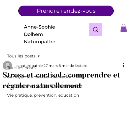
Prendre rendez-vous
Anne-Sophie
Dolhem
Naturopathe
Tous les posts
asnaturopathie
27 mars
6 min de lecture
Tous les posts
Stress et cortisol : comprendre et
Corps, émotions & alimentation
réguler naturellement
Troubles chroniques & inflammation
Vie pratique, prévention, éducation