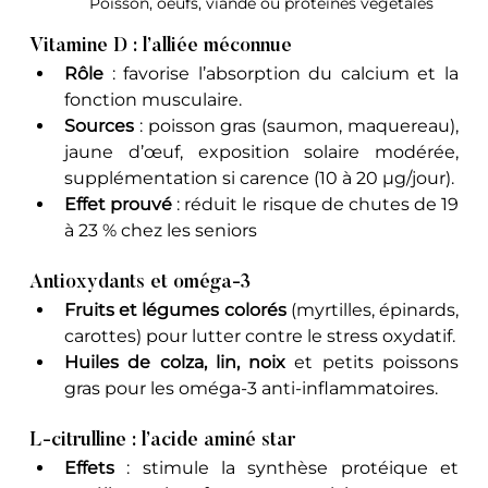
Poisson, oeufs, viande ou protéines végétales
Vitamine D : l’alliée méconnue
Rôle
 : favorise l’absorption du calcium et la 
fonction musculaire.
Sources
 : poisson gras (saumon, maquereau), 
jaune d’œuf, exposition solaire modérée, 
supplémentation si carence (10 à 20 µg/jour).
Effet prouvé
 : réduit le risque de chutes de 19 
à 23 % chez les seniors 
Antioxydants et oméga-3
Fruits et légumes colorés
 (myrtilles, épinards, 
carottes) pour lutter contre le stress oxydatif.
Huiles de colza, lin, noix
 et petits poissons 
gras pour les oméga-3 anti-inflammatoires.
L-citrulline : l’acide aminé star
Effets
 : stimule la synthèse protéique et 