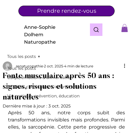
Prendre rendez-vous
Anne-Sophie
Dolhem
Naturopathe
Tous les posts
asnaturopathie
2 oct. 2025
4 min de lecture
Tous les posts
Fonte musculaire après 50 ans :
Corps, émotions & alimentation
signes, risques et solutions
Troubles chroniques & inflammation
Vie pratique, prévention, éducation
naturelles
Dernière mise à jour :
3 oct. 2025
Après 50 ans, notre corps subit des 
transformations invisibles mais profondes. Parmi 
elles, la sarcopénie. Cette perte progressive de 