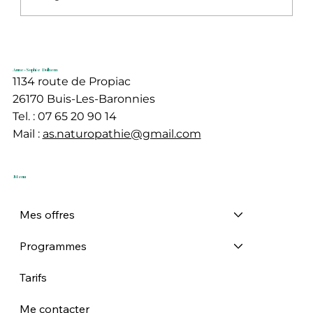
L’acné adulte persistante : comprendre
et agir naturellement
Anne-Sophie Dolhem
1134 route de Propiac
26170 Buis-Les-Baronnies
Tel. : 07 65 20 90 14
Mail :
as.naturopathie@gmail.com
Menu
Mes offres
Programmes
Tarifs
Me contacter