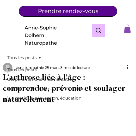
Prendre rendez-vous
Anne-Sophie
Dolhem
Naturopathe
Tous les posts
asnaturopathie
25 mars
3 min de lecture
Tous les posts
L’arthrose liée à l’âge :
Corps, émotions & alimentation
comprendre, prévenir et soulager
Troubles chroniques & inflammation
Vie pratique, prévention, éducation
naturellement