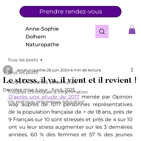
Prendre rendez-vous
Anne-Sophie
Dolhem
Naturopathe
Tous les posts
asnaturopathie
28 juin 2024
6 min de lecture
Tous les posts
Le stress, il va, il vient et il revient !
Corps, émotions & alimentation
Dernière mise à jour :
3 oct. 2025
Troubles chroniques & inflammation
D'après une étude de 2017
menée par Opinion 
Vie pratique, prévention, éducation
way auprès de 1017 personnes représentatives 
de la population française de + de 18 ans, près de 
9 Français sur 10 sont stressés et près de 4 sur 10 
ont vu leur stress augmenter sur les 3 dernières 
années. 60 % des femmes et 57 % des jeunes 