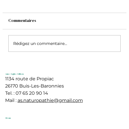
Commentaires
Rédigez un commentaire...
L’impact du stress sur la santé mentale :
comprendre, agir et retrouver
Anne-Sophie Dolhem
l’équilibre
1134 route de Propiac
26170 Buis-Les-Baronnies
Tel. : 07 65 20 90 14
Mail :
as.naturopathie@gmail.com
Menu