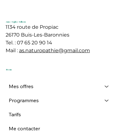
Détox d'automne : Il n'est pas trop tard
!
Anne-Sophie Dolhem
1134 route de Propiac
26170 Buis-Les-Baronnies
Tel. : 07 65 20 90 14
Mail :
as.naturopathie@gmail.com
Menu
Mes offres
Programmes
Tarifs
Me contacter