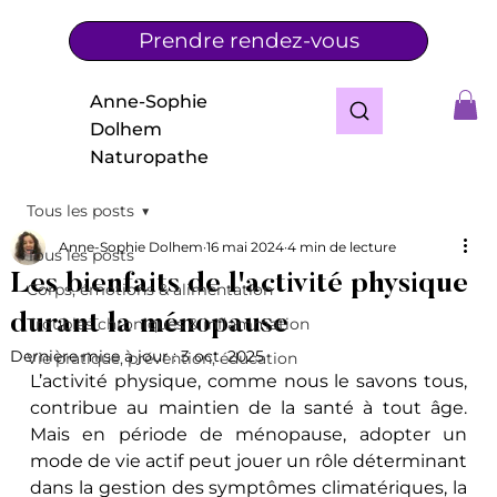
Prendre rendez-vous
Anne-Sophie
Dolhem
Naturopathe
Tous les posts
Anne-Sophie Dolhem
16 mai 2024
4 min de lecture
Tous les posts
Les bienfaits de l'activité physique
Corps, émotions & alimentation
durant la ménopause
Troubles chroniques & inflammation
Dernière mise à jour :
3 oct. 2025
Vie pratique, prévention, éducation
L’activité physique, comme nous le savons tous, 
contribue au maintien de la santé à tout âge. 
Mais en période de ménopause, adopter un 
mode de vie actif peut jouer un rôle déterminant 
dans la gestion des symptômes climatériques, la 