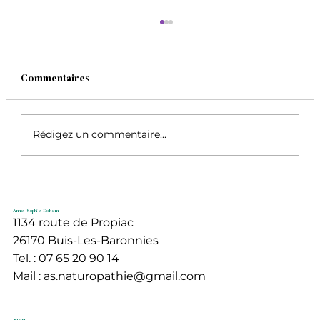
Commentaires
Rédigez un commentaire...
Détox d'automne : Il n'est pas trop tard
!
Anne-Sophie Dolhem
1134 route de Propiac
26170 Buis-Les-Baronnies
Tel. : 07 65 20 90 14
Mail :
as.naturopathie@gmail.com