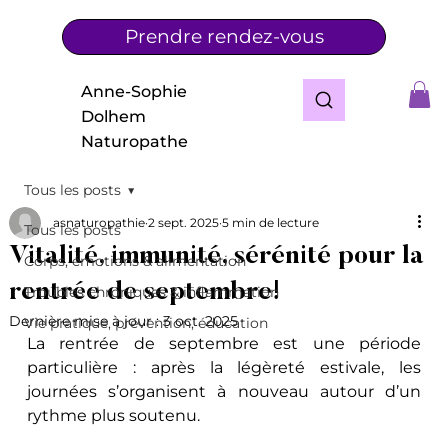
Prendre rendez-vous
Anne-Sophie
Dolhem
Naturopathe
Tous les posts
asnaturopathie
2 sept. 2025
5 min de lecture
Tous les posts
Vitalité, immunité, sérénité pour la
Corps, émotions & alimentation
rentrée de septembre!
Troubles chroniques & inflammation
Dernière mise à jour :
3 oct. 2025
Vie pratique, prévention, éducation
La rentrée de septembre est une période 
particulière : après la légèreté estivale, les 
journées s’organisent à nouveau autour d’un 
rythme plus soutenu. 