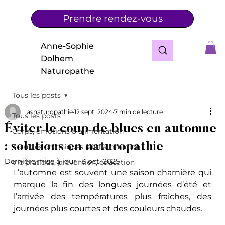
Prendre rendez-vous
Anne-Sophie
Dolhem
Naturopathe
Tous les posts
asnaturopathie
12 sept. 2024
7 min de lecture
Tous les posts
Éviter le coup de blues en automne
Corps, émotions & alimentation
: solutions en naturopathie
Troubles chroniques & inflammation
Dernière mise à jour :
3 oct. 2025
Vie pratique, prévention, éducation
L’automne est souvent une saison charnière qui 
marque la fin des longues journées d’été et 
l’arrivée des températures plus fraîches, des 
journées plus courtes et des couleurs chaudes. 