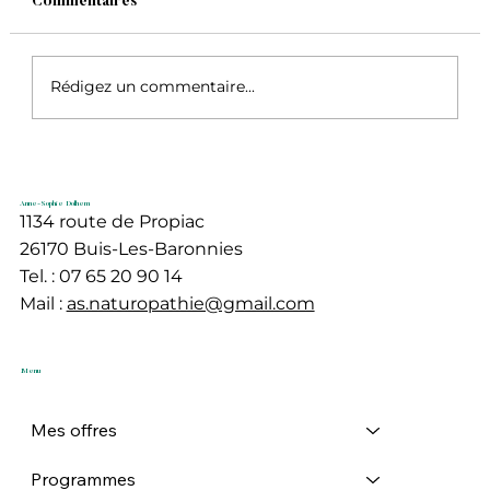
Commentaires
Rédigez un commentaire...
Détox d'automne : Il n'est pas trop tard
!
Anne-Sophie Dolhem
1134 route de Propiac
26170 Buis-Les-Baronnies
Tel. : 07 65 20 90 14
Mail :
as.naturopathie@gmail.com
Menu
Mes offres
Programmes