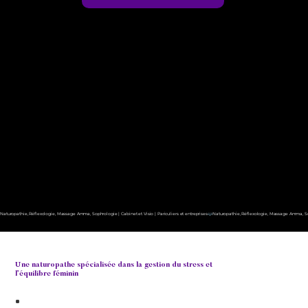
Naturopathie, Réflexologie, Massage Amma, Sophrologie | Cabinet et Visio | Pariculiers et entreprises
Une naturopathe spécialisée dans la gestion du stress et
l’équilibre féminin