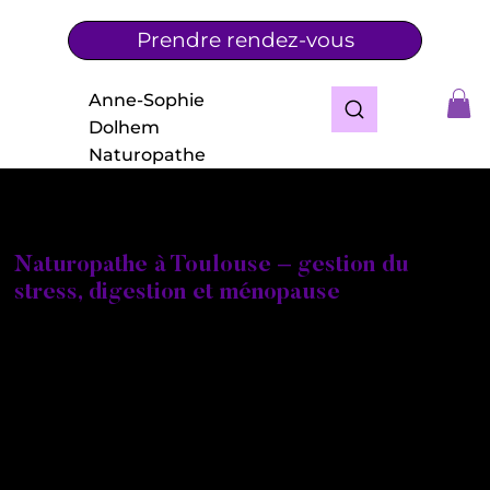
Prendre rendez-vous
Anne-Sophie
Dolhem
Naturopathe
Naturopathe à Toulouse – gestion du
stress, digestion et ménopause
Vous recherchez une naturopathe à Toulouse ou
dans les environs pour améliorer votre santé de
manière naturelle ?
Je m’appelle Anne-Sophie Taisne Dolhem,
naturopathe certifiée, praticienne en réflexologie