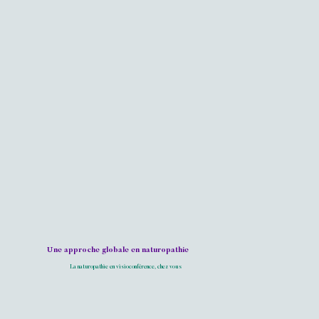
Une approche globale en naturopathie
La naturopathie en visioconférence, chez vous