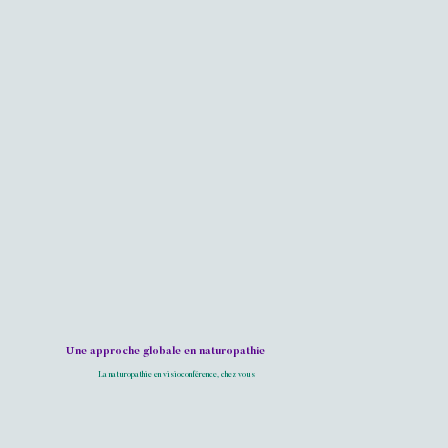
Une approche globale en naturopathie
La naturopathie en visioconférence, chez vous