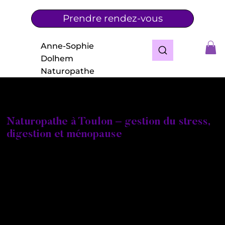
Prendre rendez-vous
Anne-Sophie
Dolhem
Naturopathe
Naturopathe à Toulon – gestion du stress,
digestion et ménopause
Vous recherchez une naturopathe à Toulon ou dans
les environs pour améliorer votre santé de manière
naturelle ?
Je m’appelle Anne-Sophie Taisne Dolhem,
naturopathe certifiée, praticienne en réflexologie