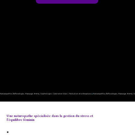
Naturopathie, Réflexologie, Massage Amma, Sophrologie | Cabinet et Visio | Pariculiers et entreprises
Une naturopathe spécialisée dans la gestion du stress et
l’équilibre féminin