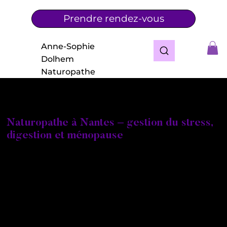
Prendre rendez-vous
Anne-Sophie
Dolhem
Naturopathe
Naturopathe à Nantes – gestion du stress,
digestion et ménopause
Vous recherchez une naturopathe à Nantes ou dans
les environs pour améliorer votre santé de manière
naturelle ?
Je m’appelle Anne-Sophie Taisne Dolhem,
naturopathe certifiée, praticienne en réflexologie