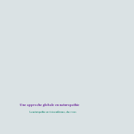
Une approche globale en naturopathie
La naturopathie en visioconférence, chez vous