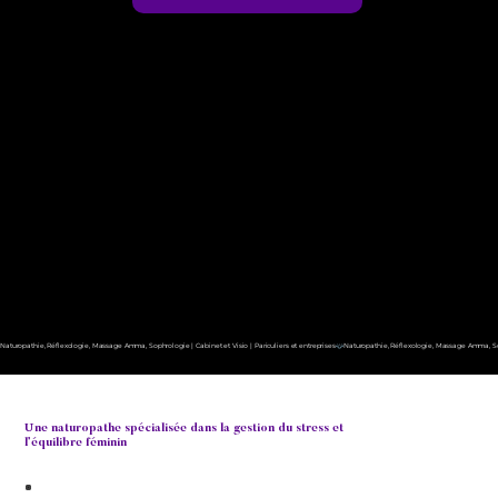
Naturopathie, Réflexologie, Massage Amma, Sophrologie | Cabinet et Visio | Pariculiers et entreprises
Une naturopathe spécialisée dans la gestion du stress et
l’équilibre féminin