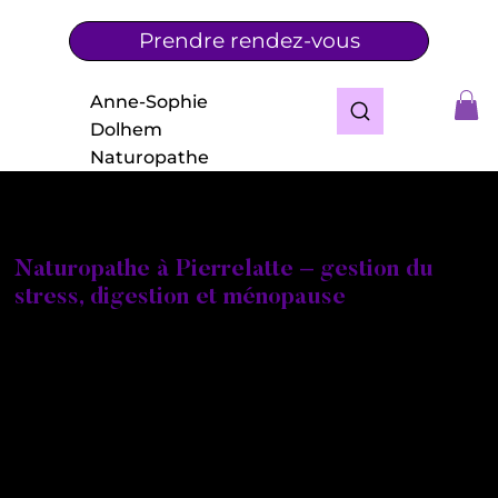
Prendre rendez-vous
Anne-Sophie
Dolhem
Naturopathe
Naturopathe à Pierrelatte – gestion du
stress, digestion et ménopause
Vous recherchez une naturopathe à Pierrelatte ou
dans les environs pour améliorer votre santé de
manière naturelle ?
Je m’appelle Anne-Sophie Taisne Dolhem,
naturopathe certifiée, praticienne en réflexologie