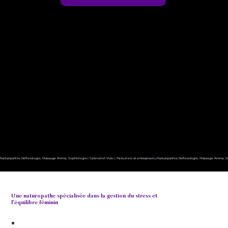
Naturopathie, Réflexologie, Massage Amma, Sophrologie | Cabinet et Visio | Pariculiers et entreprises
Une naturopathe spécialisée dans la gestion du stress et
l’équilibre féminin