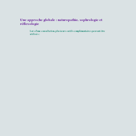
Une approche globale : naturopathie, sophrologie et
réflexologie
Lors d’une consultation, plusieurs outils complémentaires peuvent être
utilisés :