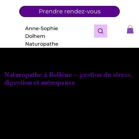
Prendre rendez-vous
Anne-Sophie
Dolhem
Naturopathe
Naturopathe à Bollène – gestion du stress,
digestion et ménopause
Vous recherchez une naturopathe à Bollène ou dans
les environs pour améliorer votre santé de manière
naturelle ?
Je m’appelle Anne-Sophie Taisne Dolhem,
naturopathe certifiée, praticienne en réflexologie