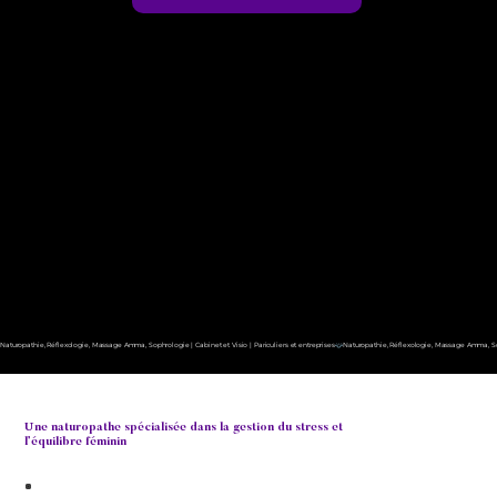
Naturopathie, Réflexologie, Massage Amma, Sophrologie | Cabinet et Visio | Pariculiers et entreprises
Une naturopathe spécialisée dans la gestion du stress et
l’équilibre féminin