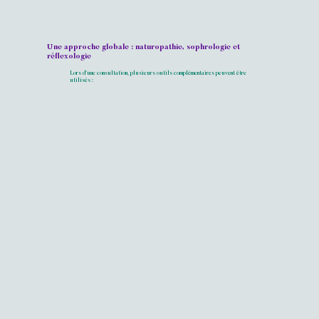
Une approche globale : naturopathie, sophrologie et
réflexologie
Lors d’une consultation, plusieurs outils complémentaires peuvent être
utilisés :